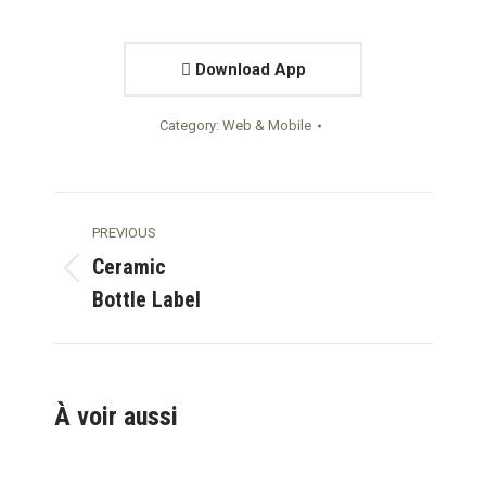
Download App
Category:
Web & Mobile
Project
PREVIOUS
navigation
Ceramic
Previous
Bottle Label
project:
À voir aussi