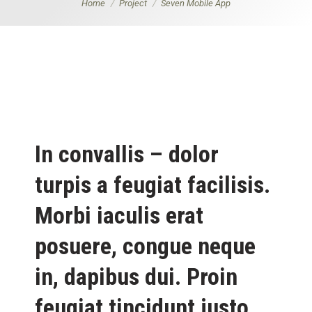
You are here:
Home
Project
Seven Mobile App
In convallis – dolor
turpis a feugiat facilisis.
Morbi iaculis erat
posuere, congue neque
in, dapibus dui. Proin
feugiat tincidunt justo.