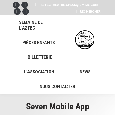
AZTECTHEATRE.UPSUD@GMAIL.COM
Facebook
Instagram
SEARCH:
RECHERCHER
page
YouTube
page
X
opens
page
opens
page
SEMAINE DE
L’AZTEC
in
opens
in
opens
new
in
new
in
window
new
window
new
PIÈCES ENFANTS
window
window
BILLETTERIE
L’ASSOCIATION
NEWS
NOUS CONTACTER
Seven Mobile App