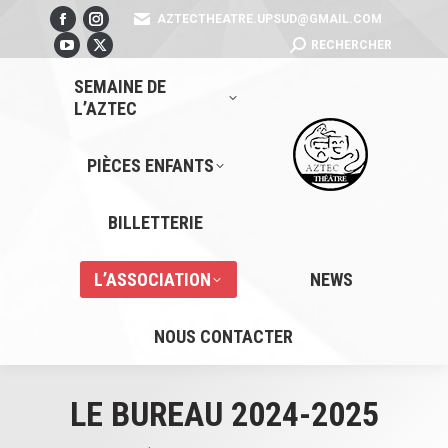
AZTECTHEATRE.UPSUD@GMAIL.COM
Facebook
Instagram
SEARCH:
RECHERCHER
page
YouTube
page
X
opens
page
opens
page
SEMAINE DE
L’AZTEC
in
opens
in
opens
new
in
new
in
window
new
window
new
PIÈCES ENFANTS
window
window
BILLETTERIE
L’ASSOCIATION
NEWS
NOUS CONTACTER
LE BUREAU 2024-2025