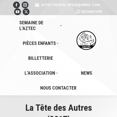
AZTECTHEATRE.UPSUD@GMAIL.COM
Facebook
Instagram
SEARCH:
RECHERCHER
page
YouTube
page
X
opens
page
opens
page
SEMAINE DE
L’AZTEC
in
opens
in
opens
new
in
new
in
window
new
window
new
PIÈCES ENFANTS
window
window
BILLETTERIE
L’ASSOCIATION
NEWS
NOUS CONTACTER
La Tête des Autres