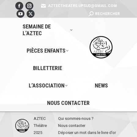
AZTECTHEATRE.UPSUD@GMAIL.COM
Facebook
Instagram
SEARCH:
RECHERCHER
page
YouTube
page
X
opens
page
opens
page
SEMAINE DE
L’AZTEC
in
opens
in
opens
new
in
new
in
window
new
window
new
PIÈCES ENFANTS
window
window
BILLETTERIE
L’ASSOCIATION
NEWS
NOUS CONTACTER
AZTEC
Qui sommes-nous ?
Théâtre
Nous contacter
2025
Déposer un mot dans le livre d’or