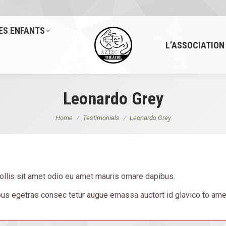
ES ENFANTS
L’ASSOCIATION
Leonardo Grey
You are here:
Home
Testimonials
Leonardo Grey
lis sit amet odio eu amet mauris ornare dapibus.
ibus egetras consec tetur augue emassa auctort id glavico to am