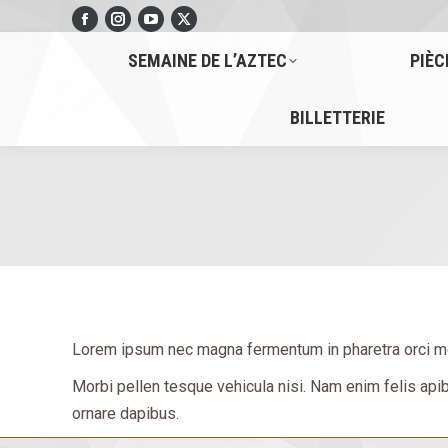
Facebook
Instagram
YouTube
X
page
page
page
page
SEMAINE DE L’AZTEC
PIÈC
opens
opens
opens
opens
in
in
in
in
BILLETTERIE
new
new
new
new
window
window
window
window
Lorem ipsum nec magna fermentum in pharetra orci mol
Morbi pellen tesque vehicula nisi. Nam enim felis ap
ornare dapibus.