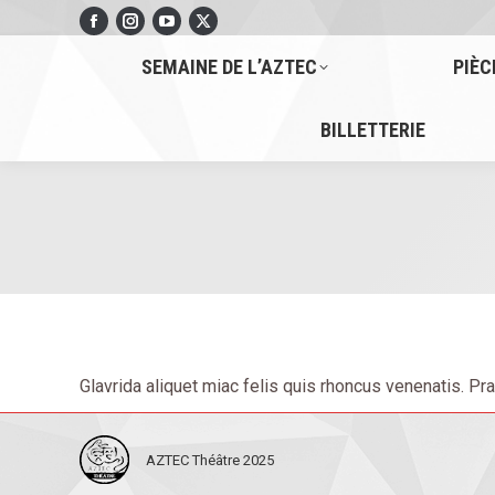
Facebook
Instagram
YouTube
X
page
page
page
page
SEMAINE DE L’AZTEC
PIÈC
opens
opens
opens
opens
in
in
in
in
BILLETTERIE
new
new
new
new
window
window
window
window
Glavrida aliquet miac felis quis rhoncus venenatis. Pra
AZTEC Théâtre 2025